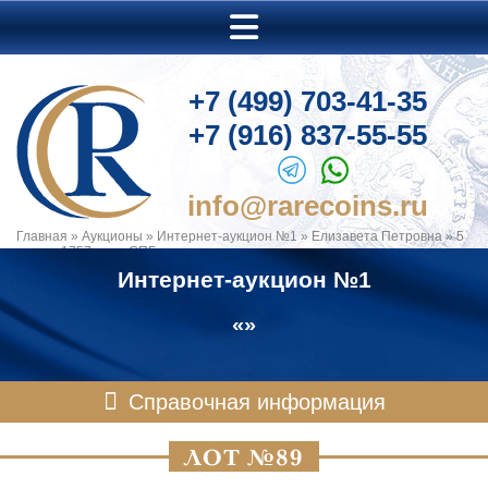
+7 (499) 703-41-35
+7 (916) 837-55-55
info@rarecoins.ru
Главная
»
Аукционы
»
Интернет-аукцион №1
»
Елизавета Петровна
»
5
копеек 1757 года. СПБ.
Интернет-аукцион №1
«»
Справочная информация
ЛОТ №89