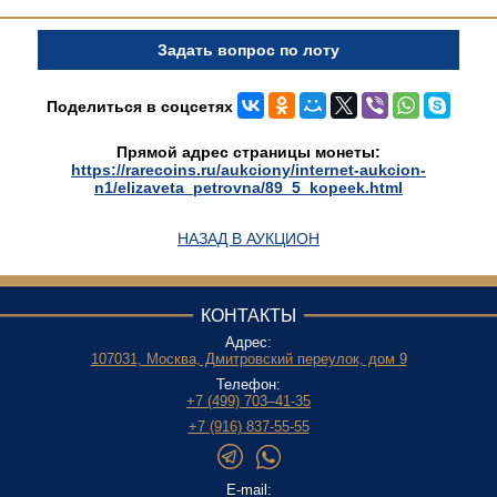
Задать вопрос по лоту
Поделиться в соцсетях
Прямой адрес страницы монеты:
https://rarecoins.ru/aukciony/internet-aukcion-
n1/elizaveta_petrovna/89_5_kopeek.html
НАЗАД В АУКЦИОН
КОНТАКТЫ
Адрес:
107031, Москва, Дмитровский переулок, дом 9
Телефон:
+7 (499) 703–41-35
+7 (916) 837-55-55
E-mail: