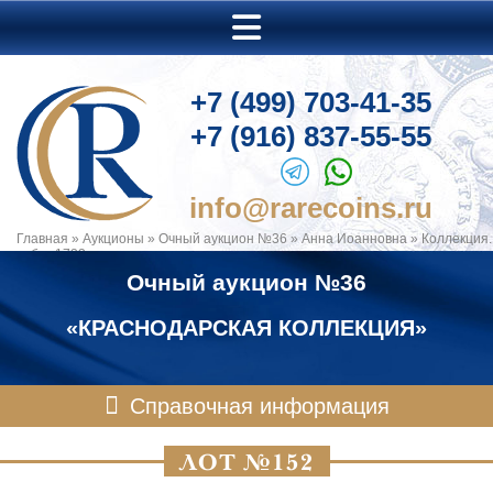
+7 (499) 703-41-35
+7 (916) 837-55-55
info@rarecoins.ru
Главная
»
Аукционы
»
Очный аукцион №36
»
Анна Иоанновна
»
Коллекция.
рубль 1733 года.
Очный аукцион №36
«КРАСНОДАРСКАЯ КОЛЛЕКЦИЯ»
Справочная информация
ЛОТ №152