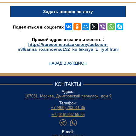
Задать вопрос по лоту
Поделиться в соцсетях
Прямой адрес страницы монеты:
https://rarecoins.ru/aukciony/aukcion-
n36/anna_ioannovna/152_kollekciya_1_rybl.html
НАЗАД В АУКЦИОН
КОНТАКТЫ
Адрес:
107031, Москва, Дмитровский переулок, дом 9
Телефон:
+7 (499) 703–41-35
+7 (916) 837-55-55
E-mail: